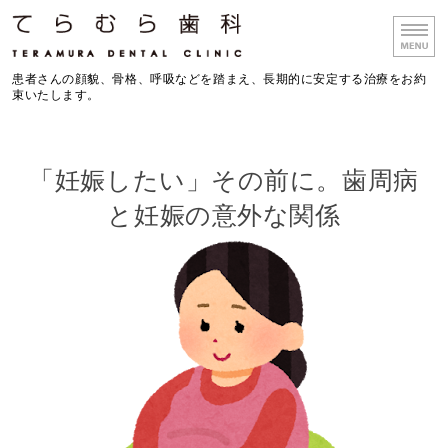
大阪府箕面市の歯科医院 て
患者さんの顔貌、骨格、呼吸などを踏まえ、長期的に安定する治療をお約
束いたします。
ホーム
「妊娠したい」その前に。歯周病
診療理念
と妊娠の意外な関係
院長挨拶
院内紹介
アクセス／ギャラリー