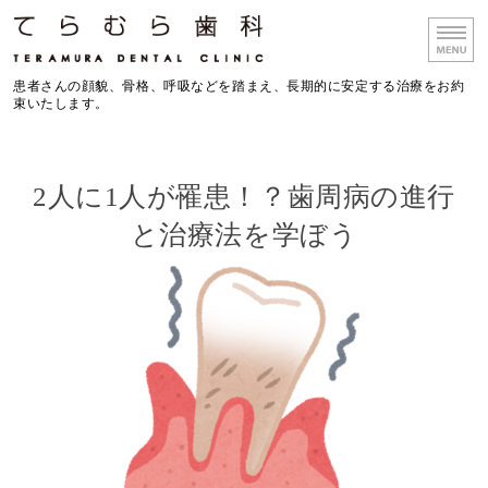
大阪府箕面市の歯科医院 て
患者さんの顔貌、骨格、呼吸などを踏まえ、長期的に安定する治療をお約
束いたします。
ホーム
2人に1人が罹患！？歯周病の進行
診療理念
と治療法を学ぼう
院長挨拶
院内紹介
アクセス／ギャラリー