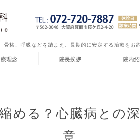
大阪府箕面市の歯科医院 てら
、骨格、呼吸などを踏まえ、長期的に安定する治療をお
診療理念
院長挨拶
院内紹
縮める？心臓病との
意