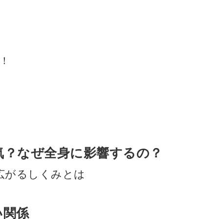
！
気？なぜ全身に影響するの？
広がるしくみとは
い関係