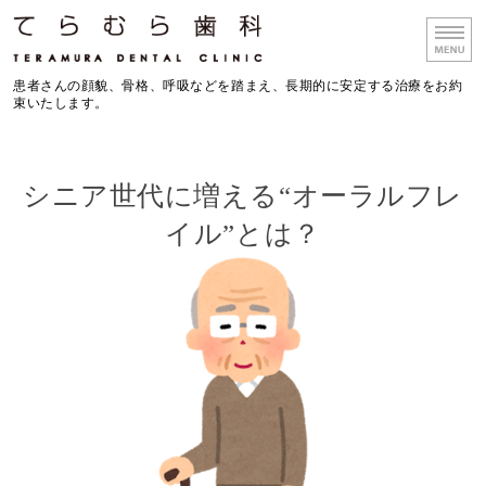
大阪府箕面市の歯科医院 て
患者さんの顔貌、骨格、呼吸などを踏まえ、長期的に安定する治療をお約
束いたします。
ホーム
シニア世代に増える“オーラルフレ
診療理念
イル”とは？
院長挨拶
院内紹介
アクセス／ギャラリー